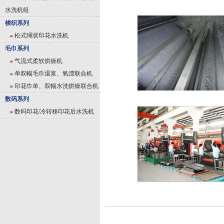
水洗机组
梭织系列
»
松式绳状印花水洗机
毛巾系列
»
气流式柔软烘燥机
»
单双幅毛巾退浆、氧漂联合机
»
印花巾单、双幅水洗烘燥联合机
数码系列
»
数码印花/冷转移印花后水洗机