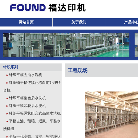
网站首页
关于我们
产品中
针织系列
工程现场
»
针织平幅去油水洗机
»
针织物平幅连续化漂白前处理联
合机
»
针织平幅染色后水洗机
»
针织平幅印花后水洗机
»
针织平幅绳状组合式高效水洗机
»
平幅去油、预缩、退浆、平整水
洗机组
»
全新一代高效、节能、智能绳状