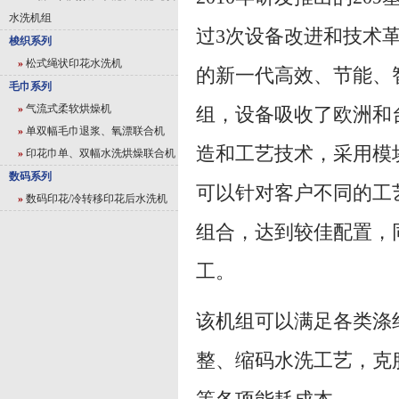
水洗机组
过3次设备改进和技术
梭织系列
»
松式绳状印花水洗机
的新一代高效、节能、
毛巾系列
»
气流式柔软烘燥机
组，设备吸收了欧洲和
»
单双幅毛巾退浆、氧漂联合机
造和工艺技术，采用模
»
印花巾单、双幅水洗烘燥联合机
数码系列
可以针对客户不同的工
»
数码印花/冷转移印花后水洗机
组合，达到较佳配置，
工。
该机组可以满足各类涤
整、缩码水洗工艺，克