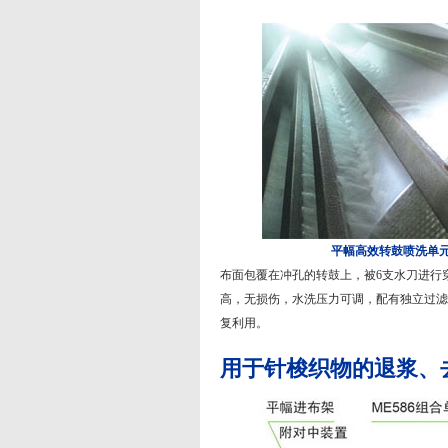
平幅高效转鼓喷洗单
布面包覆在冲孔的转鼓上，被6支水刀进行
高，无损伤，水洗压力可调，配有独立过滤
复利用。
用于针梭织物的退浆、