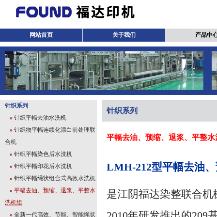
网站首页
关于我们
产品中
针织系列
针织系列
»
针织平幅去油水洗机
»
针织物平幅连续化漂白前处理联
平幅去油、预缩、退浆、平整水
合机
»
针织平幅染色后水洗机
LMH-212型平幅去
»
针织平幅印花后水洗机
»
针织平幅绳状组合式高效水洗机
»
平幅去油、预缩、退浆、平整水
是江阴福达染整联合机
洗机组
2010年研发推出的20
»
全新一代高效、节能、智能绳状