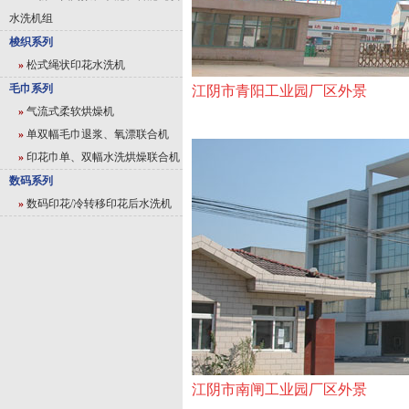
水洗机组
梭织系列
»
松式绳状印花水洗机
毛巾系列
江阴市青阳工业园厂区外景
»
气流式柔软烘燥机
»
单双幅毛巾退浆、氧漂联合机
»
印花巾单、双幅水洗烘燥联合机
数码系列
»
数码印花/冷转移印花后水洗机
江阴市南闸工业园厂区外景