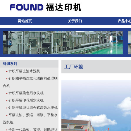
网站首页
关于我们
产品中
针织系列
工厂环境
»
针织平幅去油水洗机
»
针织物平幅连续化漂白前处理联
合机
»
针织平幅染色后水洗机
»
针织平幅印花后水洗机
»
针织平幅绳状组合式高效水洗机
»
平幅去油、预缩、退浆、平整水
洗机组
»
全新一代高效、节能、智能绳状