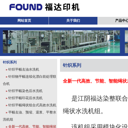
网站首页
关于我们
产品中
针织系列
针织系列
»
针织平幅去油水洗机
»
针织物平幅连续化漂白前处理联
全新一代高效、节能、智能绳状
合机
»
针织平幅染色后水洗机
是江阴福达染整联合机
»
针织平幅印花后水洗机
»
针织平幅绳状组合式高效水洗机
绳状水洗机组。
»
平幅去油、预缩、退浆、平整水
洗机组
该机组采用模块化设
»
全新一代高效、节能、智能绳状