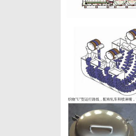
织物"U"型运行路线，配有轧车和喷淋嘴