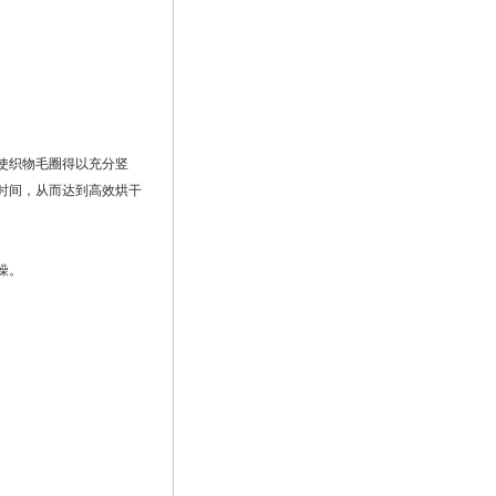
使织物毛圈得以充分竖
时间，从而达到高效烘干
燥。