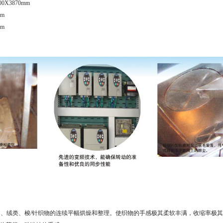
0X3870mm
mm
mm
㎡的毛巾、绒类、梭/针织物的连续平幅烘燥和整理。使织物的手感极其柔软丰满，收缩率