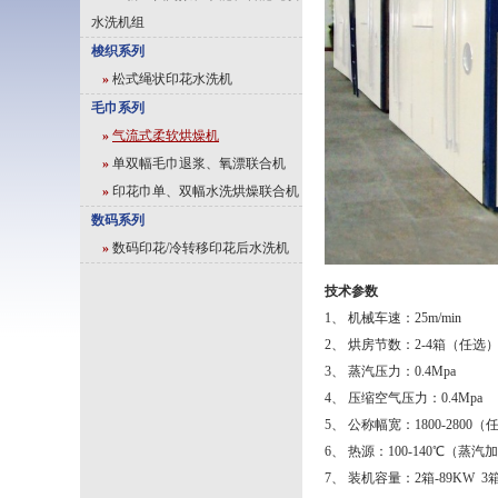
水洗机组
梭织系列
»
松式绳状印花水洗机
毛巾系列
»
气流式柔软烘燥机
»
单双幅毛巾退浆、氧漂联合机
»
印花巾单、双幅水洗烘燥联合机
数码系列
»
数码印花/冷转移印花后水洗机
技术参数
1、 机械车速：25m/min
2、 烘房节数：2-4箱（任选
3、 蒸汽压力：0.4Mpa
4、 压缩空气压力：0.4Mpa
5、 公称幅宽：1800-2800（
6、 热源：100-140℃（蒸汽
7、 装机容量：2箱-89KW 3箱-