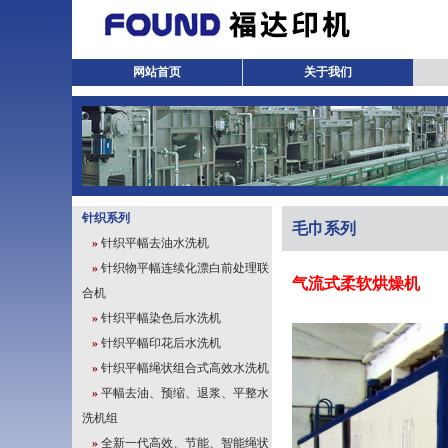
网站首页
关于我们
针织系列
毛巾系列
»
针织平幅去油水洗机
»
针织物平幅连续化漂白前处理联
气流式柔软烘燥机
合机
»
针织平幅染色后水洗机
»
针织平幅印花后水洗机
»
针织平幅绳状组合式高效水洗机
»
平幅去油、预缩、退浆、平整水
洗机组
»
全新一代高效、节能、智能绳状